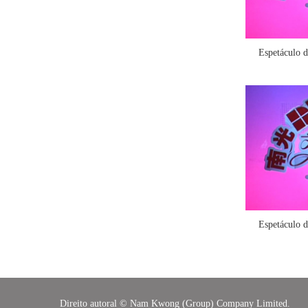
Espetáculo d
Espetáculo d
Direito autoral © Nam Kwong (Group) Company Limited.