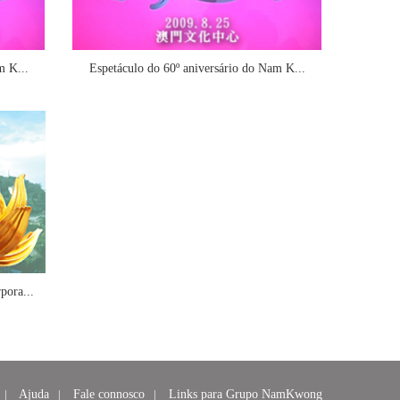
m K...
Espetáculo do 60º aniversário do Nam K...
pora...
|
Ajuda
|
Fale connosco
|
Links para Grupo NamKwong